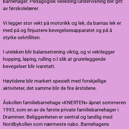
barnehager. Pedagogisk veileding/undervisning blir gitt
av førskolelærer.
Vi legger stor vekt på motorikk og lek, da barnas lek er
med på og finjustere bevegelsesapparatet og på å
styrke selvtilliten.
I uteleken blir balansetrening viktig, og vi vektlegger
hopping, løping, rulling o.l slik at grunnleggende
bevegelser blir ivaretatt.
Høytidene blir markert spesielt med forskjellige
aktiviteter, det samme blir de fire årstidene.
Åskollen familiebarnehage «KNERTEN» åpnet sommeren
1993, som en av de første private familiebarnehager i
Drammen. Beliggenheten er sentral og landlig med
Nordbykollen som nærmeste nabo. Barnehagens